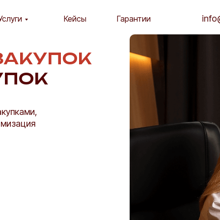
info
Услуги
Кейсы
Гарантии
ЗАКУПОК
УПОК
акупками,
имизация