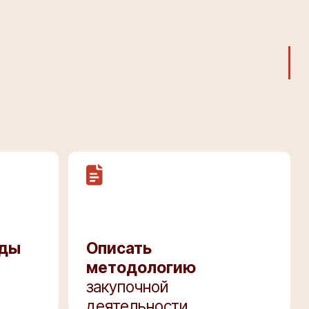
оды
Описать
методологию
закупочной
деятельности