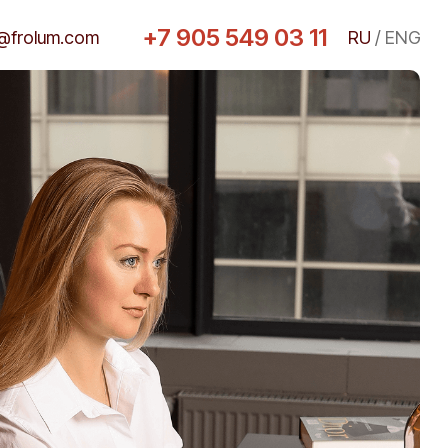
+7 905 549 03 11
@frolum.com
RU
/
ENG