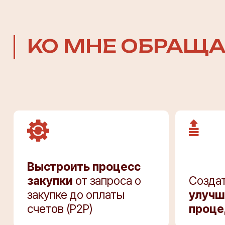
КО МНЕ ОБРАЩА
Выстроить процесс
закупки
от запроса о
Создат
закупке до оплаты
улучш
счетов (P2P)
проце