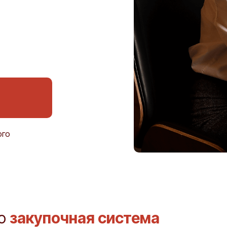
ого
то
закупочная система